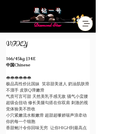
星 钻 一 号
Diamond Star
VIKY
166/45kg |34E
中国Chinese
👄👄👄👄👄👄
极品高性价比国妹  笑容甜美迷人 奶油肌肤滑
不溜手 皮肤Q弹嫩滑
气质可言可甜 天然美乳手感无敌 骚气小蛮腰
超级会扭动 修长美腿勾搭在你双肩 刺激的视
觉体验美不胜收
小穴紧嫩流水般嫩滑 超甜超嗲娇喘声浪牵动
你的每一个细胞
香甜鲍汁令你回味无穷  让你HIGH到最高点