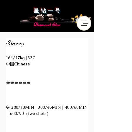
星 钻 一 号
Diamond Star
Starry
164/47kg |32C
中国Chinese
👄👄👄👄👄👄
💎 280/30MIN｜300/45MIN｜400/60MIN
｜600/90（two shots）