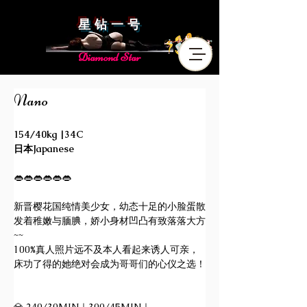
星 钻 一 号
Diamond Star
Nano
154/40kg |34C
日本Japanese 
👄👄👄👄👄👄
新晋樱花国纯情美少女，幼态十足的小脸蛋散
发着稚嫩与腼腆，娇小身材凹凸有致落落大方
~~
100%真人照片远不及本人看起来诱人可亲，
床功了得的她绝对会成为哥哥们的心仪之选！