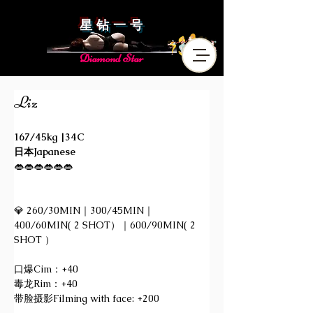
星 钻 一 号
Diamond Star
Liz
167/45kg |34C
日本Japanese 
👄👄👄👄👄👄
💎 260/30MIN｜300/45MIN｜
400/60MIN( 2 SHOT）｜600/90MIN( 2 
SHOT ）
口爆Cim：+40
毒龙Rim：+40
带脸摄影Filming with face: +200