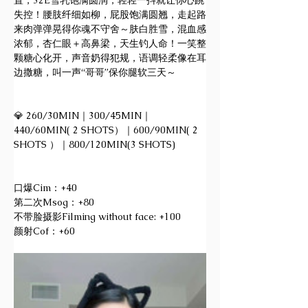
置，32E雪乳饱满圆润，轻轻一抖就让你心跳
失控！腰肢纤细如柳，屁股饱满圆翘，走起路
来肉弹弹晃得你魂不守舍～肤白胜雪，混血感
浓郁，杏仁眼＋高鼻梁，天生钓人命！一笑整
颗糖心化开，声音奶得犯规，语调轻柔像在耳
边撒糖，叫一声“哥哥”保你腿软三天～
💎 260/30MIN｜300/45MIN｜
440/60MIN( 2 SHOTS）｜600/90MIN( 2 
SHOTS ）｜800/120MIN(3 SHOTS)
口爆Cim：+40
第二次Msog：+80
不带脸摄影Filming without face: +100
颜射Cof：+60