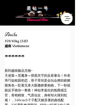
星 钻 一 号
Diamond Star
Anila
159/41kg |32D
越南 Vietinmese
👄👄👄👄👄👄
新到越南极品尤物~
天使脸＋恶魔身＝彻底失守的反差暴击！外表
乖巧如校园初恋，骨子里却是会玩会撩的娇媚
狠角色～眨着无辜大眼撒娇要抱抱，下一秒就
能反手骑你一整夜！神似李嘉欣的氛围感五
官，骨相精致，气质仙女，身材却火辣到犯
规！，160cm小个子配天赋异禀的曲线配