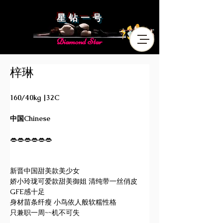
星 钻 一 号
Diamond Star
梓琳
160/40kg |32C
中国Chinese
👄👄👄👄👄👄
新晋中国甜美款美少女 
娇小玲珑可爱款甜美御姐 清纯带一丝俏皮 
GFE感十足
身材苗条纤瘦 小鸟依人般软糯性格
只兼职一周~~机不可失