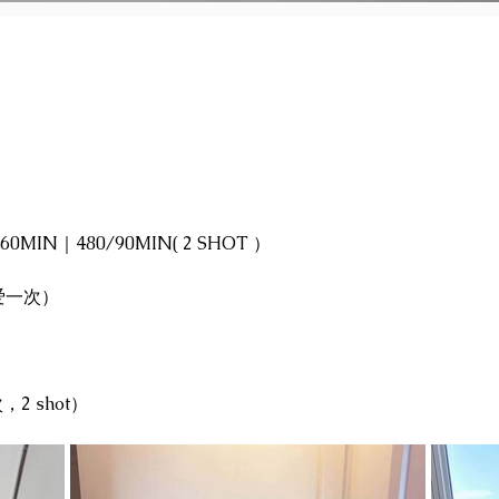
/60MIN｜480/90MIN( 2 SHOT ）
，爱一次）
，2 shot）