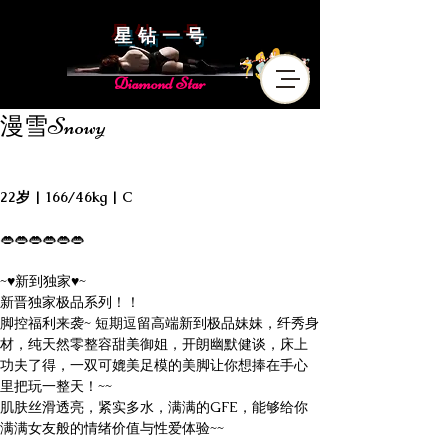
星 钻 一 号
Diamond Star
漫雪Snowy
22岁 | 166/46kg | C
👄👄👄👄👄👄
~♥新到独家♥~
新晋独家极品系列！！
脚控福利来袭~ 短期逗留高端新到极品妹妹，纤秀身
材，纯天然零整容甜美御姐，开朗幽默健谈，床上
功夫了得，一双可媲美足模的美脚让你想捧在手心
里把玩一整天！~~
肌肤丝滑透亮，紧实多水，满满的GFE，能够给你
满满女友般的情绪价值与性爱体验~~